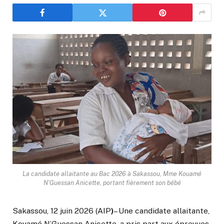
La candidate allaitante au Bac 2026 à Sakassou, Mme Kouamé
N'Guessan Anicette, portant fièrement son bébé
Sakassou, 12 juin 2026 (AIP
)
– Une candidate allaitante,
Kouamé N’Guessan Anicette, a pris part aux épreuves