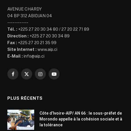
AVENUE CHARDY
04 BP 312 ABIDJAN 04
------------
Tél. :
+225 27 20 30 34 80 / 27 20 22 71 89
Direction :
+225 27 20 30 34 89
Fax :
+225 27 20 21 35 99
Site Internet :
www.aip.ci
E-Mail :
info@aip.ci
Facebook
X
Instagram
YouTube
(Twitter)
PLUS RÉCENTS
Côte d’Ivoire-AIP/ AN 66 : le sous-préfet de
Morondo appelle à la cohésion sociale et à
la tolérance