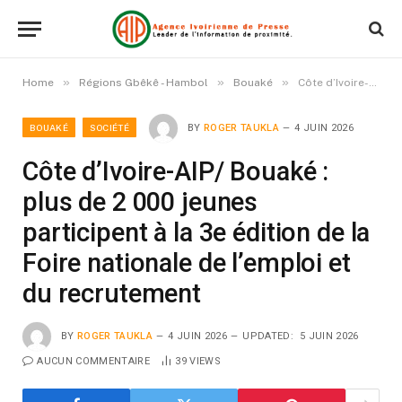
»
»
»
Home
Régions Gbêkê - Hambol
Bouaké
Côte d’Ivoire-AIP/ Bouaké : plus de 2 000 jeunes participent à la 3e édition de la Foire nationale de l’emploi et du recrutement
BOUAKÉ
SOCIÉTÉ
BY
ROGER TAUKLA
4 JUIN 2026
Côte d’Ivoire-AIP/ Bouaké :
plus de 2 000 jeunes
participent à la 3e édition de la
Foire nationale de l’emploi et
du recrutement
BY
ROGER TAUKLA
4 JUIN 2026
UPDATED:
5 JUIN 2026
AUCUN COMMENTAIRE
39
VIEWS