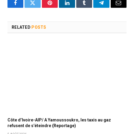
Facebook
Twitter
Pinterest
LinkedIn
Tumblr
Telegram
Email
RELATED
POSTS
Côte d’Ivoire-AIP/ A Yamoussoukro, les taxis au gaz
refusent de s’éteindre (Reportage)