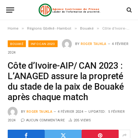
»
»
»
Home
Régions Gbêkê - Hambol
Bouaké
Côte d’Ivoire-AIP/ CAN 2023 : L’ANAGED assure la propreté du stade de la paix de Bouaké après chaque match
BOUAKÉ
INFO CAN 2023
BY
ROGER TAUKLA
4 FÉVRIER
2024
Côte d’Ivoire-AIP/ CAN 2023 :
L’ANAGED assure la propreté
du stade de la paix de Bouaké
après chaque match
BY
ROGER TAUKLA
4 FÉVRIER 2024
UPDATED:
5 FÉVRIER
2024
AUCUN COMMENTAIRE
205
VIEWS