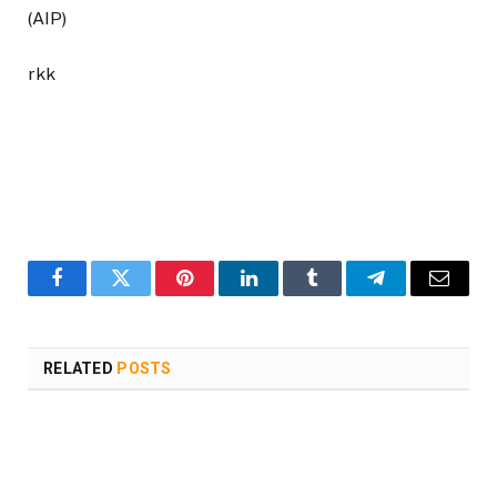
(AIP)
rkk
Facebook
Twitter
Pinterest
LinkedIn
Tumblr
Telegram
Email
RELATED
POSTS