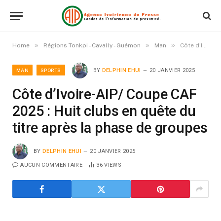
»
»
»
Home
Régions Tonkpi - Cavally - Guémon
Man
Côte d’Ivoire-AIP/ Coupe CAF 2025 : Huit clubs en quête du titre après la phase de groupes
MAN
SPORTS
BY
DELPHIN EHUI
20 JANVIER 2025
Côte d’Ivoire-AIP/ Coupe CAF
2025 : Huit clubs en quête du
titre après la phase de groupes
BY
DELPHIN EHUI
20 JANVIER 2025
AUCUN COMMENTAIRE
36
VIEWS