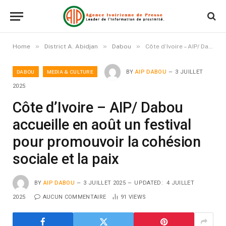
»
»
»
Home
District A. Abidjan
Dabou
Côte d’Ivoire – AIP/ Dabou accueille en août un festival pour promouvoir la cohésion sociale et la paix
DABOU
MEDIA & CULTURE
BY
AIP DABOU
3 JUILLET
2025
Côte d’Ivoire – AIP/ Dabou
accueille en août un festival
pour promouvoir la cohésion
sociale et la paix
BY
AIP DABOU
3 JUILLET 2025
UPDATED:
4 JUILLET
2025
AUCUN COMMENTAIRE
91
VIEWS