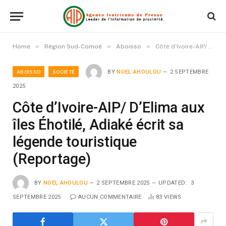
»
»
»
Home
Région Sud-Comoé
Aboisso
Côte d’Ivoire-AIP/ D’Elima aux îles Éhotilé, Adiaké écrit sa légende touristique (Reportage)
ABOISSO
SOCIÉTÉ
BY
NOEL AHOULOU
2 SEPTEMBRE
2025
Côte d’Ivoire-AIP/ D’Elima aux
îles Éhotilé, Adiaké écrit sa
légende touristique
(Reportage)
BY
NOEL AHOULOU
2 SEPTEMBRE 2025
UPDATED:
3
SEPTEMBRE 2025
AUCUN COMMENTAIRE
83
VIEWS