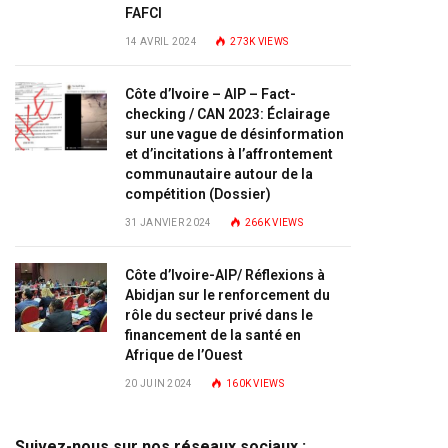
FAFCI
14 AVRIL 2024
273K
VIEWS
Côte d’Ivoire – AIP – Fact-
checking / CAN 2023: Éclairage
sur une vague de désinformation
et d’incitations à l’affrontement
communautaire autour de la
compétition (Dossier)
31 JANVIER 2024
266K
VIEWS
Côte d’Ivoire-AIP/ Réflexions à
Abidjan sur le renforcement du
rôle du secteur privé dans le
financement de la santé en
Afrique de l’Ouest
20 JUIN 2024
160K
VIEWS
Suivez-nous sur nos réseaux sociaux :