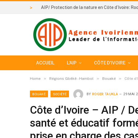
>
ACCUEIL
L’AIP
CÔTE D’IVOIRE
»
»
»
Home
Régions Gbêkê - Hambol
Bouaké
Côte d’
BOUAKÉ
SOCIÉTÉ
BY
ROGER TAUKLA
29 MAI 2
Côte d’Ivoire – AIP / 
santé et éducatif for
prise en charge des c