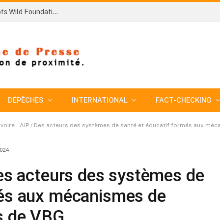
AIP/ Protection de la nature en Côte d’Ivoire: Roots Wild Foundation reçoit le Grand Prix Nelson Mandela (Communiqué)
DÉPÊCHES
INTERNATIONAL
FACT-CHECKING
Ivoire – AIP / Des acteurs des systèmes de santé et éducatif formés aux mé
024
Des acteurs des systèmes de
més aux mécanismes de
as de VBG