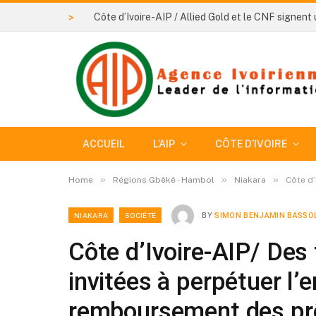
>
ACCUEIL
L’AIP
CÔTE D’IVOIRE
»
»
»
Home
Régions Gbêkê - Hambol
Niakara
Côte d’
NIAKARA
SOCIÉTÉ
BY
SIMON BENJAMIN BASSO
Côte d’Ivoire-AIP/ De
invitées à perpétuer l’e
remboursement des pr