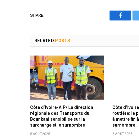
SHARE.
Faceboo
RELATED
POSTS
Côte d’Ivoire-AIP/ La direction
Côte d’Ivoir
régionale des Transports du
routière: le 
Bounkani sensibilise sur la
à mettre fin 
surcharge et le surnombre
surnombre
6 AOÛT 2026
6 AOÛT 2026