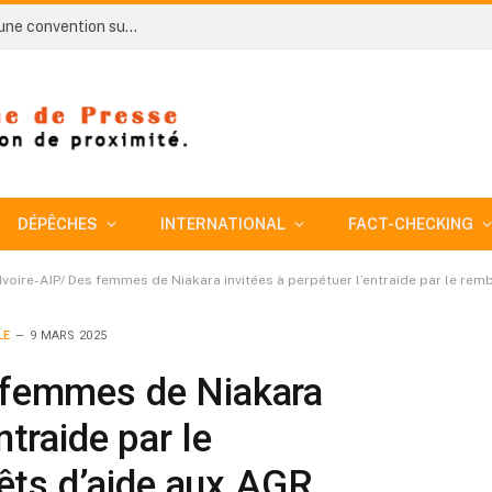
Côte d’Ivoire-AIP / Allied Gold et le CNF signent une convention sur un projet de recherche sur la régénération des sols issus des activités minières
DÉPÊCHES
INTERNATIONAL
FACT-CHECKING
Ivoire-AIP/ Des femmes de Niakara invitées à perpétuer l’entraide par le r
LE
9 MARS 2025
s femmes de Niakara
ntraide par le
êts d’aide aux AGR