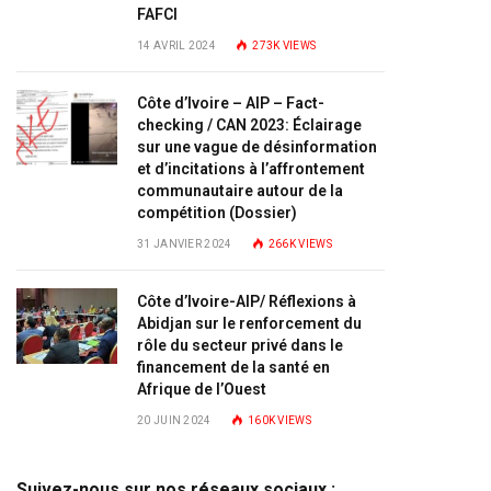
FAFCI
14 AVRIL 2024
273K
VIEWS
Côte d’Ivoire – AIP – Fact-
checking / CAN 2023: Éclairage
sur une vague de désinformation
et d’incitations à l’affrontement
communautaire autour de la
compétition (Dossier)
31 JANVIER 2024
266K
VIEWS
Côte d’Ivoire-AIP/ Réflexions à
Abidjan sur le renforcement du
rôle du secteur privé dans le
financement de la santé en
Afrique de l’Ouest
20 JUIN 2024
160K
VIEWS
Suivez-nous sur nos réseaux sociaux :