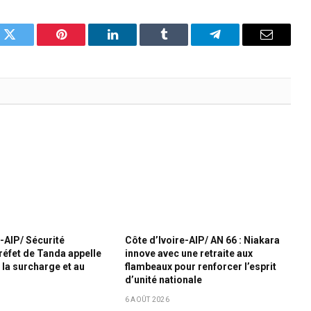
k
Twitter
Pinterest
LinkedIn
Tumblr
Telegram
Email
e-AIP/ Sécurité
Côte d’Ivoire-AIP/ AN 66 : Niakara
préfet de Tanda appelle
innove avec une retraite aux
à la surcharge et au
flambeaux pour renforcer l’esprit
d’unité nationale
6 AOÛT 2026