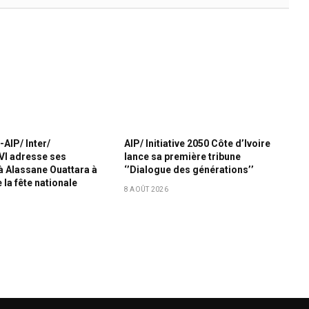
-AIP/ Inter/
AIP/ Initiative 2050 Côte d’Ivoire
I adresse ses
lance sa première tribune
 à Alassane Ouattara à
‘’Dialogue des générations’’
 la fête nationale
8 AOÛT 2026