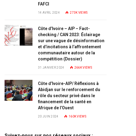
FAFCI
14 AVRIL 2024
273K
VIEWS
Côte d’Ivoire – AIP – Fact-
checking / CAN 2023: Éclairage
sur une vague de désinformation
et d’incitations à l’affrontement
communautaire autour de la
compétition (Dossier)
31 JANVIER 2024
266K
VIEWS
Côte d’Ivoire-AIP/ Réflexions à
Abidjan sur le renforcement du
rôle du secteur privé dans le
financement de la santé en
Afrique de l’Ouest
20 JUIN 2024
160K
VIEWS
Suivez-nous sur nos réseaux sociaux :