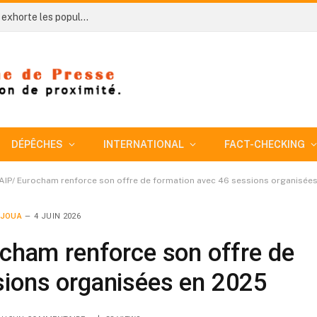
Côte d’Ivoire-AIP/ AN 66 : le préfet de Koun-Fao exhorte les populations à préserver le climat de paix et de solidarité
DÉPÊCHES
INTERNATIONAL
FACT-CHECKING
-AIP/ Eurocham renforce son offre de formation avec 46 sessions organisée
DJOUA
4 JUIN 2026
ocham renforce son offre de
sions organisées en 2025