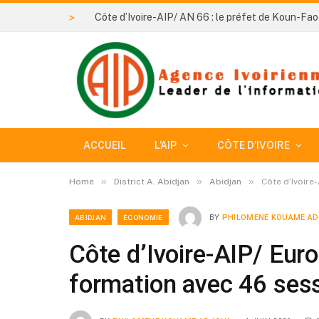
>
ACCUEIL
L’AIP
CÔTE D’IVOIRE
»
»
»
Home
District A. Abidjan
Abidjan
Côte d’Ivoire
ABIDJAN
ÉCONOMIE
BY
PHILOMENE KOUAME A
Côte d’Ivoire-AIP/ Eur
formation avec 46 ses