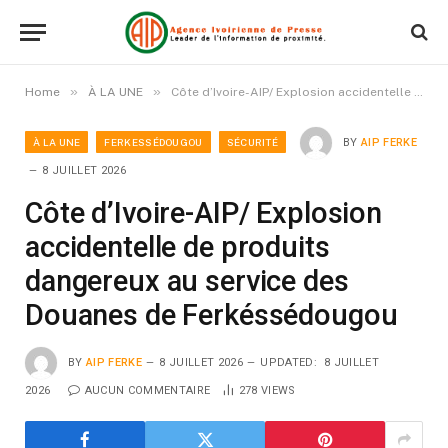
»
»
Home
À LA UNE
Côte d’Ivoire-AIP/ Explosion accidentelle de produits dangereux au service des Douanes de Ferkéssédougou
À LA UNE
FERKESSÉDOUGOU
SÉCURITÉ
BY
AIP FERKE
8 JUILLET 2026
Côte d’Ivoire-AIP/ Explosion
accidentelle de produits
dangereux au service des
Douanes de Ferkéssédougou
BY
AIP FERKE
8 JUILLET 2026
UPDATED:
8 JUILLET
2026
AUCUN COMMENTAIRE
278
VIEWS