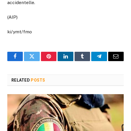
accidentelle.
(AIP)
ki/ymt/fmo
Facebook
Twitter
Pinterest
LinkedIn
Tumblr
Telegram
Email
RELATED
POSTS