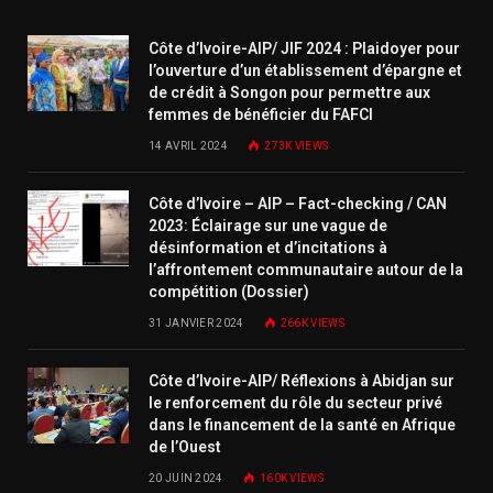
Côte d’Ivoire-AIP/ JIF 2024 : Plaidoyer pour
l’ouverture d’un établissement d’épargne et
de crédit à Songon pour permettre aux
femmes de bénéficier du FAFCI
14 AVRIL 2024
273K
VIEWS
Côte d’Ivoire – AIP – Fact-checking / CAN
2023: Éclairage sur une vague de
désinformation et d’incitations à
l’affrontement communautaire autour de la
compétition (Dossier)
31 JANVIER 2024
266K
VIEWS
Côte d’Ivoire-AIP/ Réflexions à Abidjan sur
le renforcement du rôle du secteur privé
dans le financement de la santé en Afrique
de l’Ouest
20 JUIN 2024
160K
VIEWS