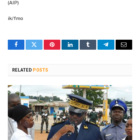
(AIP)
ik/fmo
Facebook
Twitter
Pinterest
LinkedIn
Tumblr
Telegram
Email
RELATED
POSTS