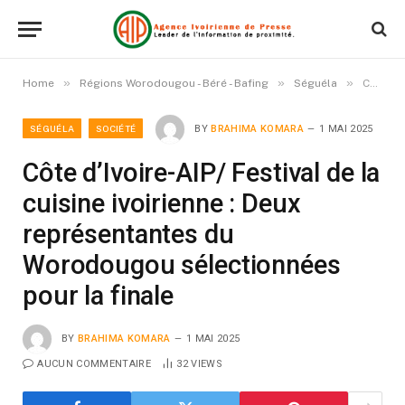
»
»
»
Home
Régions Worodougou - Béré - Bafing
Séguéla
Côte d’Ivoire-AIP/ Festival de la cuisine ivoirienne : Deux représentantes du Worodougou sélectionnées pour la finale
SÉGUÉLA
SOCIÉTÉ
BY
BRAHIMA KOMARA
1 MAI 2025
Côte d’Ivoire-AIP/ Festival de la
cuisine ivoirienne : Deux
représentantes du
Worodougou sélectionnées
pour la finale
BY
BRAHIMA KOMARA
1 MAI 2025
AUCUN COMMENTAIRE
32
VIEWS