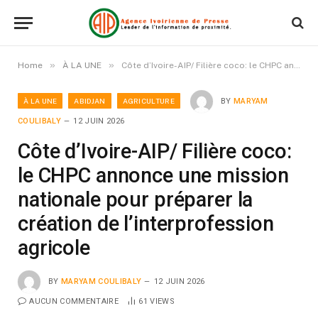
»
»
Home
À LA UNE
Côte d’Ivoire-AIP/ Filière coco: le CHPC annonce une mission nationale pour préparer la création de l’interprofession agricole
À LA UNE
ABIDJAN
AGRICULTURE
BY
MARYAM
COULIBALY
12 JUIN 2026
Côte d’Ivoire-AIP/ Filière coco:
le CHPC annonce une mission
nationale pour préparer la
création de l’interprofession
agricole
BY
MARYAM COULIBALY
12 JUIN 2026
AUCUN COMMENTAIRE
61
VIEWS