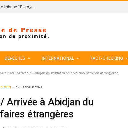
AIP/ Initiative 2050 Côte d’Ivoire lance sa première tribune ‘’Dialogue des générations’’
DÉPÊCHES
INTERNATIONAL
FACT-CHECKING
AIP/ Inter/ Arrivée à Abidjan du ministre chinois des Affaires étrangères
CE SON
17 JANVIER 2024
r/ Arrivée à Abidjan du
faires étrangères