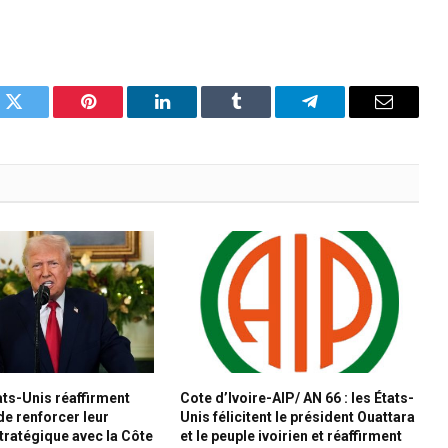
k
Twitter
Pinterest
LinkedIn
Tumblr
Telegram
Email
ats-Unis réaffirment
Cote d’Ivoire-AIP/ AN 66 : les États-
de renforcer leur
Unis félicitent le président Ouattara
stratégique avec la Côte
et le peuple ivoirien et réaffirment