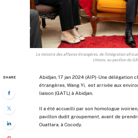
Le ministre des affaires étrangères, de l'intégration afri
chinois, au pavillon du G
Abidjan, 17 jan 2024 (AIP)- Une délégation c
SHARE
étrangères, Wang Yi, est arrivée aux envir
liaison (GATL) à Abidjan.
Il a été accueilli par son homologue ivoirien
pavillon dudit groupement, avant de prendr
Ouattara, à Cocody.