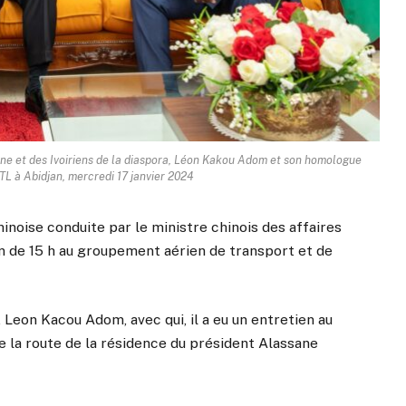
caine et des Ivoiriens de la diaspora, Léon Kakou Adom et son homologue
ATL à Abidjan, mercredi 17 janvier 2024
hinoise conduite par le ministre chinois des affaires
on de 15 h au groupement aérien de transport et de
, Leon Kacou Adom, avec qui, il a eu un entretien au
e la route de la résidence du président Alassane