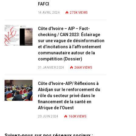
FAFCI
14 AVRIL 2024
273K
VIEWS
Côte d’Ivoire – AIP – Fact-
checking / CAN 2023: Éclairage
sur une vague de désinformation
et d’incitations à l’affrontement
communautaire autour de la
compétition (Dossier)
31 JANVIER 2024
266K
VIEWS
Côte d’Ivoire-AIP/ Réflexions à
Abidjan sur le renforcement du
rôle du secteur privé dans le
financement de la santé en
Afrique de l’Ouest
20 JUIN 2024
160K
VIEWS
Suivez-nous sur nos réseaux sociaux :