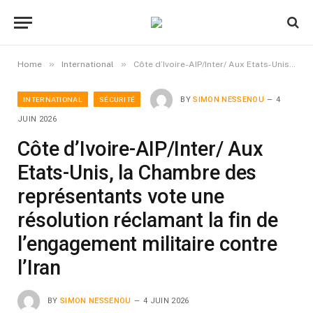
»
»
Home
International
Côte d’Ivoire-AIP/Inter/ Aux Etats-Unis, la Chambre des représentants vote une résolution réclamant la fin de l’engagement militaire contre l’Iran
INTERNATIONAL
SÉCURITÉ
BY
SIMON NESSENOU
4
JUIN 2026
Côte d’Ivoire-AIP/Inter/ Aux
Etats-Unis, la Chambre des
représentants vote une
résolution réclamant la fin de
l’engagement militaire contre
l’Iran
BY
SIMON NESSENOU
4 JUIN 2026