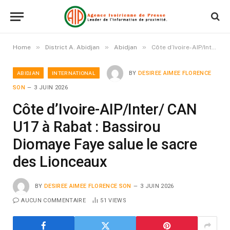
»
»
»
Home
District A. Abidjan
Abidjan
Côte d’Ivoire-AIP/Inter/ CAN U17 à Rabat : Bassirou Diomaye Faye salue le sacre des Lionceaux
ABIDJAN
INTERNATIONAL
BY
DESIREE AIMEE FLORENCE
SON
3 JUIN 2026
Côte d’Ivoire-AIP/Inter/ CAN
U17 à Rabat : Bassirou
Diomaye Faye salue le sacre
des Lionceaux
BY
DESIREE AIMEE FLORENCE SON
3 JUIN 2026
AUCUN COMMENTAIRE
51
VIEWS