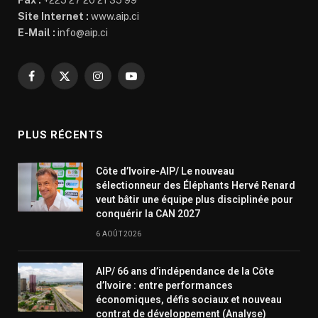
Fax :
+225 27 20 21 35 99
Site Internet :
www.aip.ci
E-Mail :
info@aip.ci
Facebook
X
Instagram
YouTube
(Twitter)
PLUS RÉCENTS
Côte d’Ivoire-AIP/ Le nouveau
sélectionneur des Éléphants Hervé Renard
veut bâtir une équipe plus disciplinée pour
conquérir la CAN 2027
6 AOÛT 2026
AIP/ 66 ans d’indépendance de la Côte
d’Ivoire : entre performances
économiques, défis sociaux et nouveau
contrat de développement (Analyse)