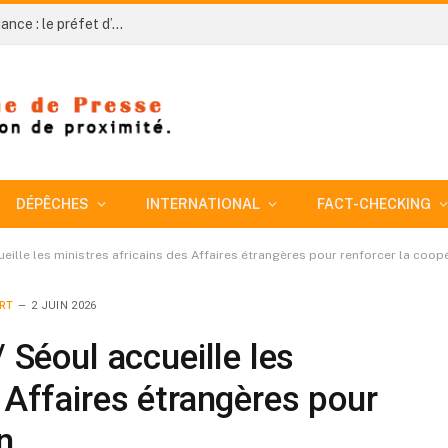
Côte d’Ivoire-AIP / 66e anniversaire de l’indépendance : le préfet d’Agnibilékrou appelle au civisme pour accompagner la dynamique de développement
DÉPÊCHES
INTERNATIONAL
FACT-CHECKING
cueille les ministres africains des Affaires étrangères pour renforcer la coop
RT
2 JUIN 2026
/ Séoul accueille les
 Affaires étrangères pour
n