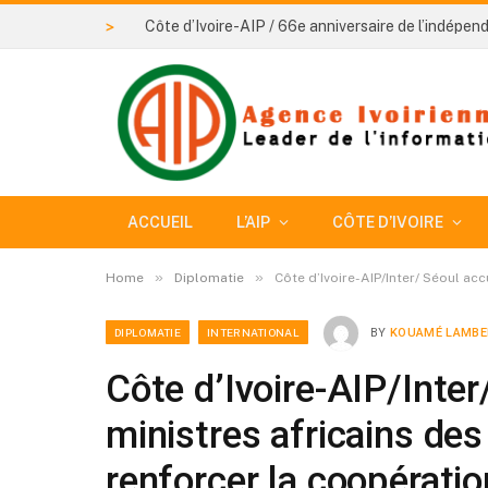
>
ACCUEIL
L’AIP
CÔTE D’IVOIRE
»
»
Home
Diplomatie
Côte d’Ivoire-AIP/Inter/ Séoul ac
DIPLOMATIE
INTERNATIONAL
BY
KOUAMÉ LAMBE
Côte d’Ivoire-AIP/Inter
ministres africains des
renforcer la coopératio