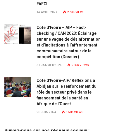
FAFCI
14 AVRIL 2024
273K
VIEWS
Côte d’Ivoire – AIP – Fact-
checking / CAN 2023: Éclairage
sur une vague de désinformation
et d’incitations à l’affrontement
communautaire autour de la
compétition (Dossier)
31 JANVIER 2024
266K
VIEWS
Côte d’Ivoire-AIP/ Réflexions à
Abidjan sur le renforcement du
rôle du secteur privé dans le
financement de la santé en
Afrique de l’Ouest
20 JUIN 2024
160K
VIEWS
Suivez-nous sur nos réseaux sociaux :