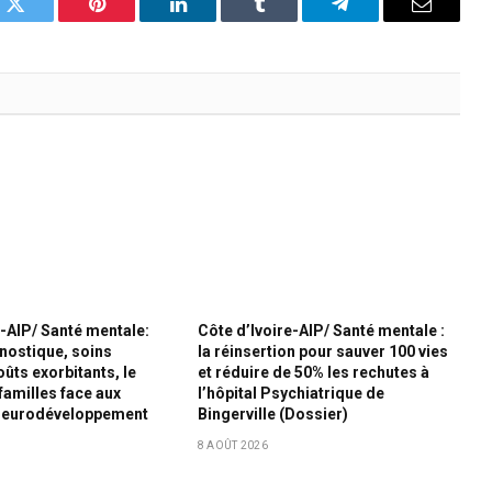
k
Twitter
Pinterest
LinkedIn
Tumblr
Telegram
Email
e-AIP/ Santé mentale:
Côte d’Ivoire-AIP/ Santé mentale :
nostique, soins
la réinsertion pour sauver 100 vies
ûts exorbitants, le
et réduire de 50% les rechutes à
familles face aux
l’hôpital Psychiatrique de
 neurodéveloppement
Bingerville (Dossier)
8 AOÛT 2026