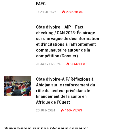
FAFCI
14 AVRIL 2024
273K
VIEWS
Côte d’Ivoire – AIP – Fact-
checking / CAN 2023: Éclairage
sur une vague de désinformation
et d’incitations à l’affrontement
communautaire autour de la
compétition (Dossier)
31 JANVIER 2024
266K
VIEWS
Côte d’Ivoire-AIP/ Réflexions à
Abidjan sur le renforcement du
rôle du secteur privé dans le
financement de la santé en
Afrique de l’Ouest
20 JUIN 2024
160K
VIEWS
Suivez-nous sur nos réseaux sociaux :