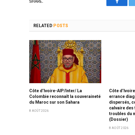
SHARE.
Faceboo
RELATED
POSTS
Côte d’Ivoire-AIP/Inter/ La
Côte d’Ivoir
Colombie reconnaît la souveraineté
errance diag
du Maroc sur son Sahara
dispersés, co
calvaire des 
8 AOÛT 2026
troubles du
(Dossier)
8 AOÛT 2026