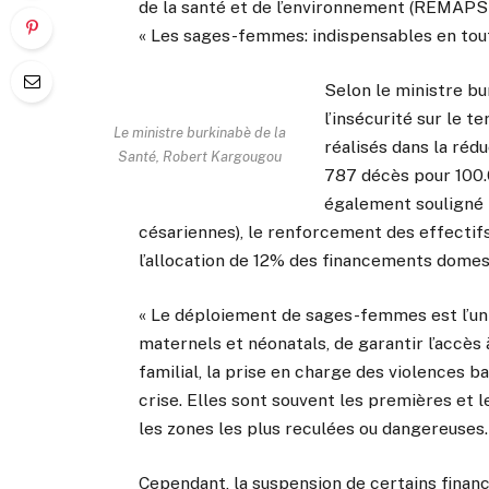
de la santé et de l’environnement (REMAPSE
« Les sages-femmes: indispensables en tou
Selon le ministre b
l’insécurité sur le t
Le ministre burkinabè de la
réalisés dans la réd
Santé, Robert Kargougou
787 décès pour 100.0
également souligné l
césariennes), le renforcement des effectif
l’allocation de 12% des financements domest
« Le déploiement de sages-femmes est l’un 
maternels et néonatals, de garantir l’accès 
familial, la prise en charge des violences 
crise. Elles sont souvent les premières et 
les zones les plus reculées ou dangereuses.
Cependant, la suspension de certains fina