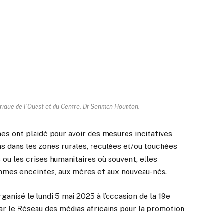
frique de l’Ouest et du Centre, Dr Senmen Hounton.
es ont plaidé pour avoir des mesures incitatives
ns dans les zones rurales, reculées et/ou touchées
s ou les crises humanitaires où souvent, elles
emmes enceintes, aux mères et aux nouveau-nés.
rganisé le lundi 5 mai 2025 à l’occasion de la 19e
ar le Réseau des médias africains pour la promotion