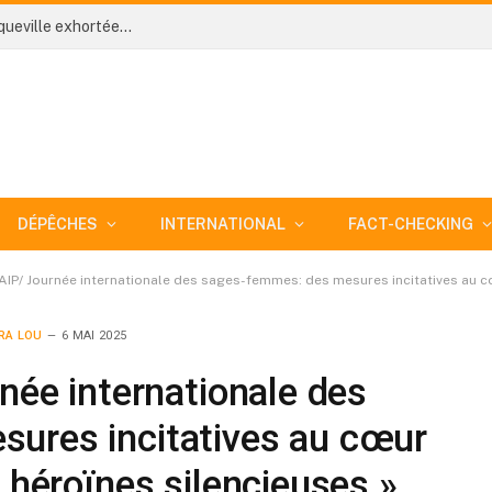
Côte d’Ivoire-AIP/ L’an 66: les populations de Jacqueville exhortées à préserver la paix pour contribuer à la réalisation de l’ambition du gouvernement
DÉPÊCHES
INTERNATIONAL
FACT-CHECKING
-AIP/ Journée internationale des sages-femmes: des mesures incitatives au c
RA LOU
6 MAI 2025
née internationale des
ures incitatives au cœur
 héroïnes silencieuses »