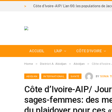
>
ACCUEIL
L’AIP
CÔTE D’IVOIRE
»
»
»
Home
District A. Abidjan
Abidjan
Côte d’Ivoire
ABIDJAN
INTERNATIONAL
SANTÉ
BY
SONIA T
Côte d’Ivoire-AIP/ Jour
sages-femmes: des mes
du plaidoyer pour ces «