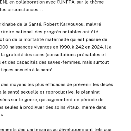
N), en collaboration avec l’UNFPA, sur le thème
tes circonstances ».
urkinabè de la Santé, Robert Kargougou
,
malgré
erritoire national, des progrès notables ont été
uction de la mortalité maternelle qui est passée de
00 naissances vivantes en 1990, à 242 en 2024. Il a
a gratuité des soins (consultations prénatales et
s et des capacités des sages-femmes, mais surtout
iques annuels à la santé.
des moyens les plus efficaces de prévenir les décès
à la santé sexuelle et reproductive, le planning
basées sur le genre, qui augmentent en période de
les seules à prodiguer des soins vitaux, même dans
 »
ncements des partenaires au développement tels que