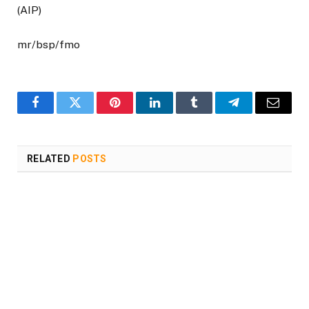
(AIP)
mr/bsp/fmo
Facebook
Twitter
Pinterest
LinkedIn
Tumblr
Telegram
Email
RELATED
POSTS