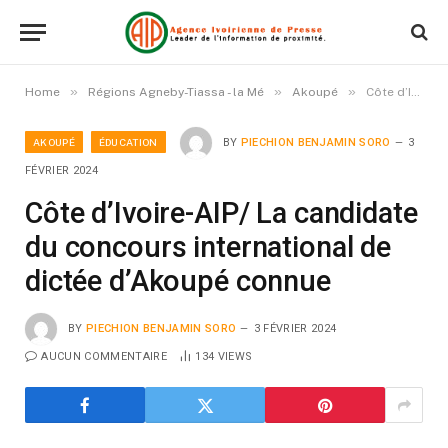
»
»
»
Home
Régions Agneby-Tiassa - la Mé
Akoupé
Côte d’Ivoire-AIP/ La candidate du concours international de dictée d’Akoupé connue
AKOUPÉ
ÉDUCATION
BY
PIECHION BENJAMIN SORO
3
FÉVRIER 2024
Côte d’Ivoire-AIP/ La candidate
du concours international de
dictée d’Akoupé connue
BY
PIECHION BENJAMIN SORO
3 FÉVRIER 2024
AUCUN COMMENTAIRE
134
VIEWS