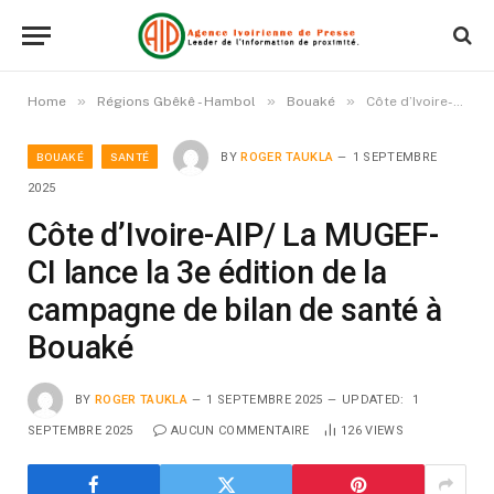
»
»
»
Home
Régions Gbêkê - Hambol
Bouaké
Côte d’Ivoire-AIP/ La MUGEF-CI lance la 3e édition de la campagne de bilan de santé à Bouaké
BOUAKÉ
SANTÉ
BY
ROGER TAUKLA
1 SEPTEMBRE
2025
Côte d’Ivoire-AIP/ La MUGEF-
CI lance la 3e édition de la
campagne de bilan de santé à
Bouaké
BY
ROGER TAUKLA
1 SEPTEMBRE 2025
UPDATED:
1
SEPTEMBRE 2025
AUCUN COMMENTAIRE
126
VIEWS