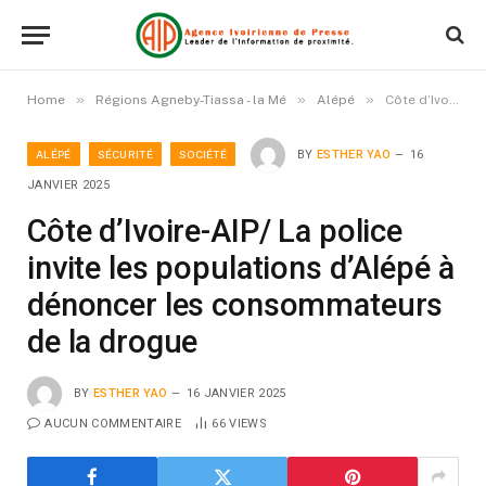
»
»
»
Home
Régions Agneby-Tiassa - la Mé
Alépé
Côte d’Ivoire-AIP/ La police invite les populations d’Alépé à dénoncer les consommateurs de la drogue
ALÉPÉ
SÉCURITÉ
SOCIÉTÉ
BY
ESTHER YAO
16
JANVIER 2025
Côte d’Ivoire-AIP/ La police
invite les populations d’Alépé à
dénoncer les consommateurs
de la drogue
BY
ESTHER YAO
16 JANVIER 2025
AUCUN COMMENTAIRE
66
VIEWS