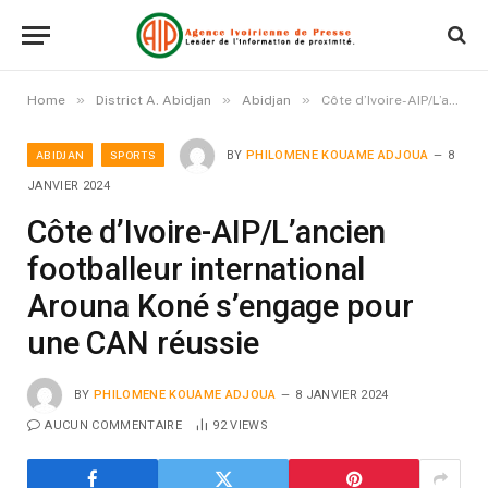
»
»
»
Home
District A. Abidjan
Abidjan
Côte d’Ivoire-AIP/L’ancien footballeur international Arouna Koné s’engage pour une CAN réussie
ABIDJAN
SPORTS
BY
PHILOMENE KOUAME ADJOUA
8
JANVIER 2024
Côte d’Ivoire-AIP/L’ancien
footballeur international
Arouna Koné s’engage pour
une CAN réussie
BY
PHILOMENE KOUAME ADJOUA
8 JANVIER 2024
AUCUN COMMENTAIRE
92
VIEWS