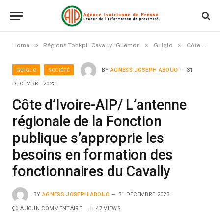
»
»
»
Home
Régions Tonkpi - Cavally - Guémon
Guiglo
Côte d’Ivoire-AIP/ L’antenne régionale de la Fonction publique s’approprie les besoins en formation des fonctionnaires du Cavally
GUIGLO
SOCIÉTÉ
BY
AGNESS JOSEPH ABOUO
31
DÉCEMBRE 2023
Côte d’Ivoire-AIP/ L’antenne
régionale de la Fonction
publique s’approprie les
besoins en formation des
fonctionnaires du Cavally
BY
AGNESS JOSEPH ABOUO
31 DÉCEMBRE 2023
AUCUN COMMENTAIRE
47
VIEWS