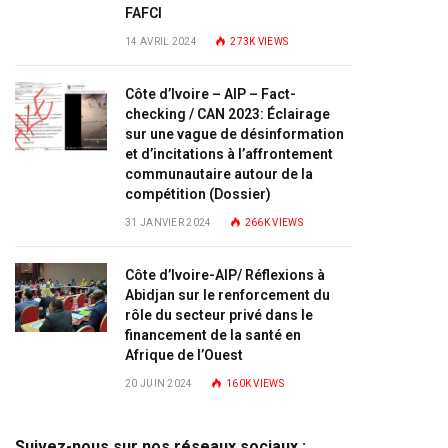
FAFCI
14 AVRIL 2024
273K
VIEWS
Côte d’Ivoire – AIP – Fact-
checking / CAN 2023: Éclairage
sur une vague de désinformation
et d’incitations à l’affrontement
communautaire autour de la
compétition (Dossier)
31 JANVIER 2024
266K
VIEWS
Côte d’Ivoire-AIP/ Réflexions à
Abidjan sur le renforcement du
rôle du secteur privé dans le
financement de la santé en
Afrique de l’Ouest
20 JUIN 2024
160K
VIEWS
Suivez-nous sur nos réseaux sociaux :