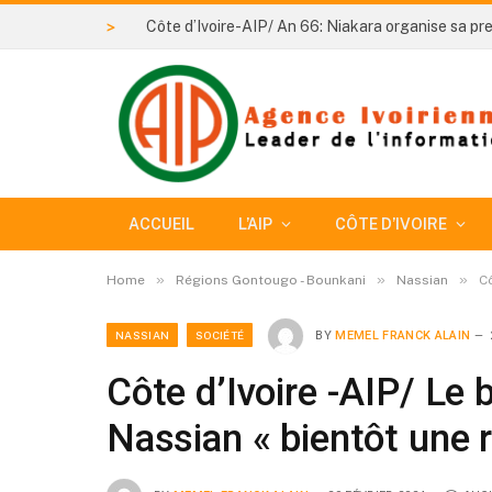
>
ACCUEIL
L’AIP
CÔTE D’IVOIRE
»
»
»
Home
Régions Gontougo - Bounkani
Nassian
Cô
NASSIAN
SOCIÉTÉ
BY
MEMEL FRANCK ALAIN
Côte d’Ivoire -AIP/ Le
Nassian « bientôt une 