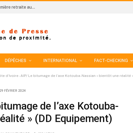
Côte d’Ivoire-AIP/ An 66: Niakara organise sa première retraite aux flambeaux sous le signe de l’unité nationale
DÉPÊCHES
INTERNATIONAL
FACT-CHECKING
te d’Ivoire -AIP/ Le bitumage de l’axe Kotouba-Nassian « bientôt une réalité
29 FÉVRIER 2024
 bitumage de l’axe Kotouba-
réalité » (DD Equipement)