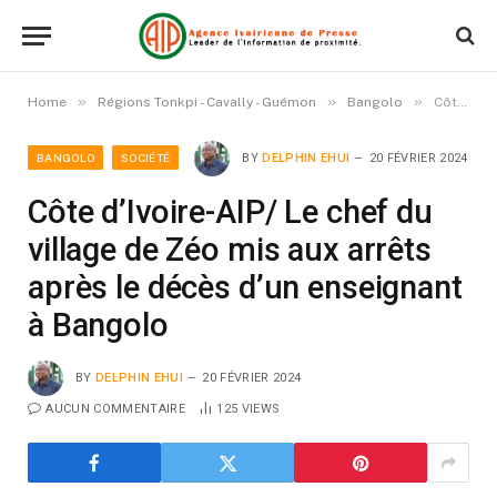
»
»
»
Home
Régions Tonkpi - Cavally - Guémon
Bangolo
Côte d’Ivoire-AIP/ Le chef du village de Zéo mis aux arrêts après le décès d’un enseignant à Bangolo
BANGOLO
SOCIÉTÉ
BY
DELPHIN EHUI
20 FÉVRIER 2024
Côte d’Ivoire-AIP/ Le chef du
village de Zéo mis aux arrêts
après le décès d’un enseignant
à Bangolo
BY
DELPHIN EHUI
20 FÉVRIER 2024
AUCUN COMMENTAIRE
125
VIEWS