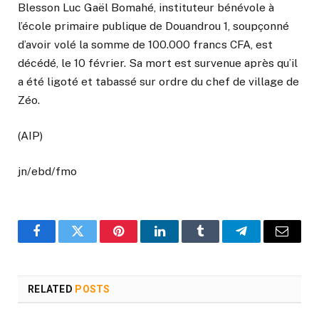
Blesson Luc Gaël Bomahé, instituteur bénévole à
l’école primaire publique de Douandrou 1, soupçonné
d’avoir volé la somme de 100.000 francs CFA, est
décédé, le 10 février. Sa mort est survenue après qu’il
a été ligoté et tabassé sur ordre du chef de village de
Zéo.
(AIP)
jn/ebd/fmo
Facebook
Twitter
Pinterest
LinkedIn
Tumblr
Telegram
Email
RELATED
POSTS