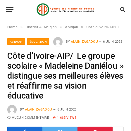
»
»
»
Home
District A. Abidjan
Abidjan
Côte d’Ivoire-AIP/ Le groupe scolaire « Madeleine Daniélou » distingue ses meilleures élèves et réaffirme sa vision éducative
ABIDJAN
ÉDUCATION
BY
ALAIN ZAGADOU
6 JUIN 2026
Côte d’Ivoire-AIP/ Le groupe
scolaire « Madeleine Daniélou »
distingue ses meilleures élèves
et réaffirme sa vision
éducative
BY
ALAIN ZAGADOU
6 JUIN 2026
AUCUN COMMENTAIRE
1 663
VIEWS