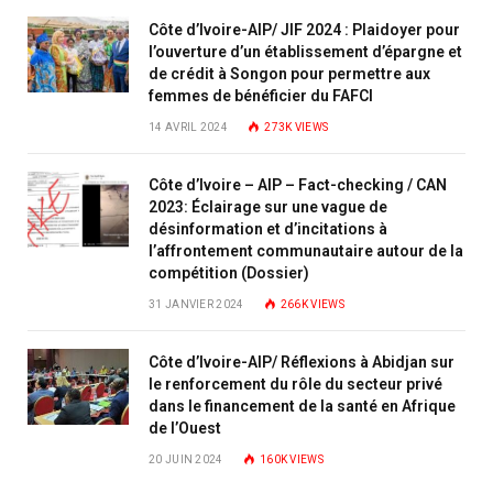
Côte d’Ivoire-AIP/ JIF 2024 : Plaidoyer pour
l’ouverture d’un établissement d’épargne et
de crédit à Songon pour permettre aux
femmes de bénéficier du FAFCI
14 AVRIL 2024
273K
VIEWS
Côte d’Ivoire – AIP – Fact-checking / CAN
2023: Éclairage sur une vague de
désinformation et d’incitations à
l’affrontement communautaire autour de la
compétition (Dossier)
31 JANVIER 2024
266K
VIEWS
Côte d’Ivoire-AIP/ Réflexions à Abidjan sur
le renforcement du rôle du secteur privé
dans le financement de la santé en Afrique
de l’Ouest
20 JUIN 2024
160K
VIEWS