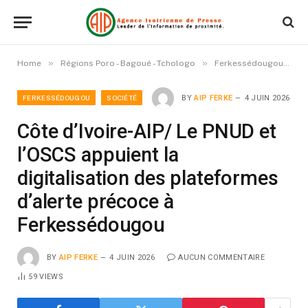
»
»
»
Home
Régions Poro - Bagoué - Tchologo
Ferkessédougou
C
FERKESSÉDOUGOU
SOCIÉTÉ
BY
AIP FERKE
4 JUIN 2026
Côte d’Ivoire-AIP/ Le PNUD et
l’OSCS appuient la
digitalisation des plateformes
d’alerte précoce à
Ferkessédougou
BY
AIP FERKE
4 JUIN 2026
AUCUN COMMENTAIRE
59
VIEWS