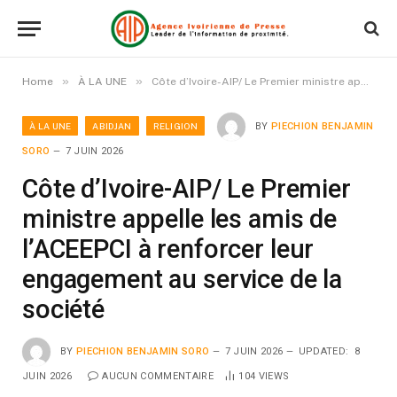
»
»
Home
À LA UNE
Côte d’Ivoire-AIP/ Le Premier ministre appelle les amis de l’ACEEPCI à renforcer leur engagement au service de la société
À LA UNE
ABIDJAN
RELIGION
BY
PIECHION BENJAMIN
SORO
7 JUIN 2026
Côte d’Ivoire-AIP/ Le Premier
ministre appelle les amis de
l’ACEEPCI à renforcer leur
engagement au service de la
société
BY
PIECHION BENJAMIN SORO
7 JUIN 2026
UPDATED:
8
JUIN 2026
AUCUN COMMENTAIRE
104
VIEWS