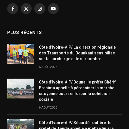
Facebook
X
Instagram
YouTube
(Twitter)
PLUS RÉCENTS
Côte d’Ivoire-AIP/ La direction régionale
des Transports du Bounkani sensibilise
sur la surcharge et le surnombre
6 AOÛT 2026
Côte d’Ivoire-AIP/ Bouna: le préfet Chérif
Brahima appelle à pérenniser la marche
citoyenne pour renforcer la cohésion
sociale
6 AOÛT 2026
Côte d’Ivoire-AIP/ Sécurité routière: le
préfet de Tanda appelle à mettre fin à la