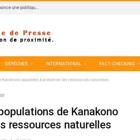
Côte d’Ivoire-AIP/ AN 66 : le préfet d’Aboisso annonce une politique de « tolérance zéro » dans la lutte contre l’orpaillage illicite et le transvasement clandestin du gaz
DÉPÊCHES
INTERNATIONAL
FACT-CHECKING
de Kanakono appelées à préserver les ressources naturelles
025
 populations de Kanakono
es ressources naturelles