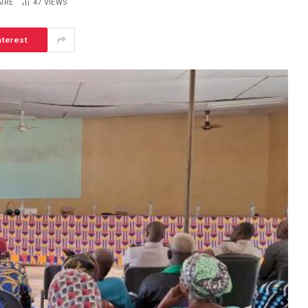
IRE
47
VIEWS
nterest