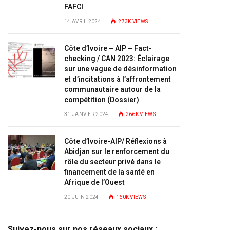
FAFCI
14 AVRIL 2024
273K
VIEWS
Côte d’Ivoire – AIP – Fact-
checking / CAN 2023: Éclairage
sur une vague de désinformation
et d’incitations à l’affrontement
communautaire autour de la
compétition (Dossier)
31 JANVIER 2024
266K
VIEWS
Côte d’Ivoire-AIP/ Réflexions à
Abidjan sur le renforcement du
rôle du secteur privé dans le
financement de la santé en
Afrique de l’Ouest
20 JUIN 2024
160K
VIEWS
Suivez-nous sur nos réseaux sociaux :