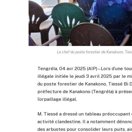
Le chef du poste forestier de Kanakono, Tiess
Tengréla, 04 avr 2025 (AIP) – Lors d’une tou
illégale initiée le jeudi 3 avril 2025 par le 
du poste forestier de Kanakono, Tiessé Bi D
préfecture de Kanakono (Tengréla) à préser
l’orpaillage illégal.
M. Tiessé a dressé un tableau préoccupan
activité clandestine. Il a notamment dénoncé 
des arbustes pour consolider leurs puits, ai