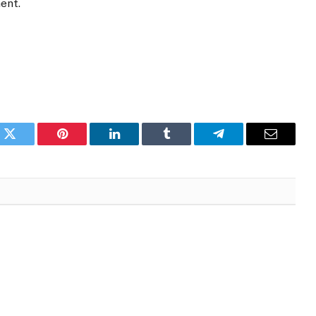
ent.
k
Twitter
Pinterest
LinkedIn
Tumblr
Telegram
Email