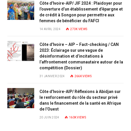
Côte d’Ivoire-AIP/ JIF 2024 : Plaidoyer pour
l’ouverture d’un établissement d’épargne et
de crédit à Songon pour permettre aux
femmes de bénéficier du FAFCI
14 AVRIL 2024
273K
VIEWS
Côte d’Ivoire – AIP – Fact-checking / CAN
2023: Éclairage sur une vague de
désinformation et d’incitations à
l’affrontement communautaire autour de la
compétition (Dossier)
31 JANVIER 2024
266K
VIEWS
Côte d’Ivoire-AIP/ Réflexions à Abidjan sur
le renforcement du rôle du secteur privé
dans le financement de la santé en Afrique
de l’Ouest
20 JUIN 2024
160K
VIEWS