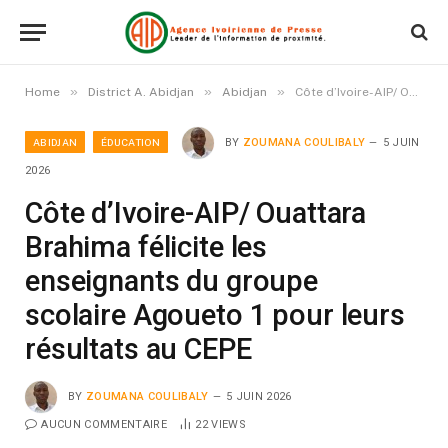
»
»
»
Home
District A. Abidjan
Abidjan
Côte d’Ivoire-AIP/ Ouattara Brahima félicite les enseignants du groupe scolaire Agoueto 1 pour leurs résultats au CEPE
ABIDJAN
ÉDUCATION
BY
ZOUMANA COULIBALY
5 JUIN
2026
Côte d’Ivoire-AIP/ Ouattara
Brahima félicite les
enseignants du groupe
scolaire Agoueto 1 pour leurs
résultats au CEPE
BY
ZOUMANA COULIBALY
5 JUIN 2026
AUCUN COMMENTAIRE
22
VIEWS