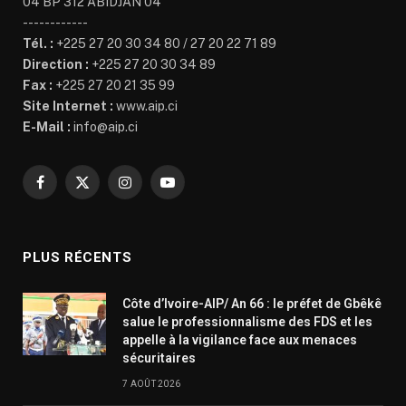
04 BP 312 ABIDJAN 04
------------
Tél. :
+225 27 20 30 34 80 / 27 20 22 71 89
Direction :
+225 27 20 30 34 89
Fax :
+225 27 20 21 35 99
Site Internet :
www.aip.ci
E-Mail :
info@aip.ci
Facebook
X
Instagram
YouTube
(Twitter)
PLUS RÉCENTS
Côte d’Ivoire-AIP/ An 66 : le préfet de Gbêkê
salue le professionnalisme des FDS et les
appelle à la vigilance face aux menaces
sécuritaires
7 AOÛT 2026