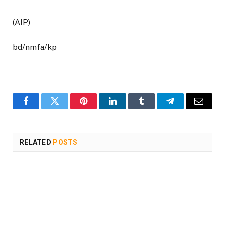
(AIP)
bd/nmfa/kp
Facebook
Twitter
Pinterest
LinkedIn
Tumblr
Telegram
Email
RELATED
POSTS