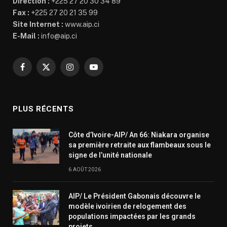
Direction :
+225 27 20 30 34 89
Fax :
+225 27 20 21 35 99
Site Internet :
www.aip.ci
E-Mail :
info@aip.ci
Facebook
X
Instagram
YouTube
(Twitter)
PLUS RÉCENTS
Côte d’Ivoire-AIP/ An 66: Niakara organise
sa première retraite aux flambeaux sous le
signe de l’unité nationale
6 AOÛT 2026
AIP/ Le Président Gabonais découvre le
modèle ivoirien de relogement des
populations impactées par les grands
projets