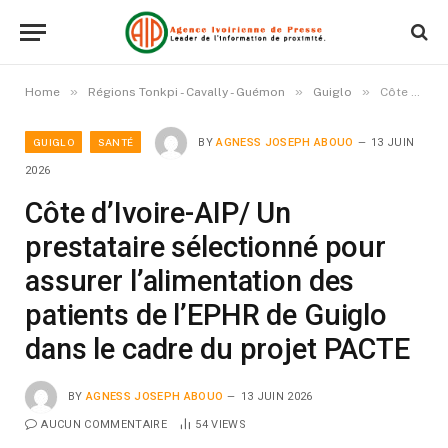
»
»
»
Home
Régions Tonkpi - Cavally - Guémon
Guiglo
Côte d’Ivoire-AIP/ Un prestataire sélectionné pour assurer l’alimentation des patients de l’EPHR de Guiglo dans le cadre du projet PACTE
GUIGLO
SANTÉ
BY
AGNESS JOSEPH ABOUO
13 JUIN
2026
Côte d’Ivoire-AIP/ Un
prestataire sélectionné pour
assurer l’alimentation des
patients de l’EPHR de Guiglo
dans le cadre du projet PACTE
BY
AGNESS JOSEPH ABOUO
13 JUIN 2026
AUCUN COMMENTAIRE
54
VIEWS