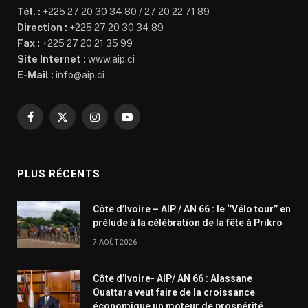
Tél. :
+225 27 20 30 34 80 / 27 20 22 71 89
Direction :
+225 27 20 30 34 89
Fax :
+225 27 20 21 35 99
Site Internet :
www.aip.ci
E-Mail :
info@aip.ci
Facebook
X
Instagram
YouTube
(Twitter)
PLUS RÉCENTS
Côte d’Ivoire – AIP / AN 66 : le ‘’Vélo tour’’ en
prélude à la célébration de la fête à Prikro
7 AOÛT 2026
Côte d’Ivoire- AIP/ AN 66 : Alassane
Ouattara veut faire de la croissance
économique un moteur de prospérité