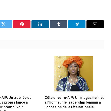
k
Twitter
Pinterest
LinkedIn
Tumblr
Telegram
Email
e-AIP/Un trophée du
Côte d’Ivoire-AIP/ Un magazine met
lus propre lancé à
à l’honneur le leadership féminin à
r promouvoir
l’occasion de la fête nationale