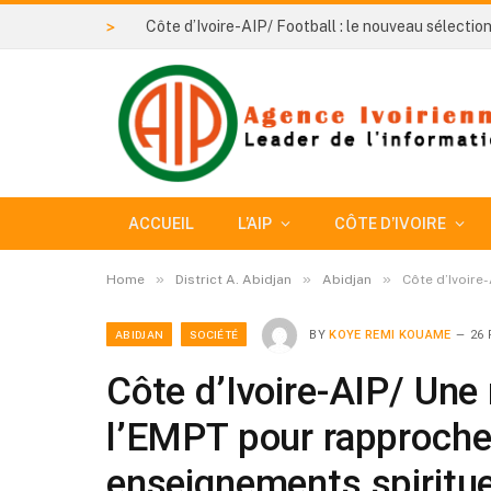
>
ACCUEIL
L’AIP
CÔTE D’IVOIRE
»
»
»
Home
District A. Abidjan
Abidjan
Côte d’Ivoire
ABIDJAN
SOCIÉTÉ
BY
KOYE REMI KOUAME
26 
Côte d’Ivoire-AIP/ Une
l’EMPT pour rapprocher
enseignements spiritue