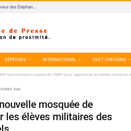
Côte d’Ivoire-AIP/ Football : le nouveau sélectionneur des Éléphants Hervé Renard veut bâtir une équipe disciplinée pour conquérir la CAN 2027
DÉPÊCHES
INTERNATIONAL
FACT-CHECKING
-AIP/ Une nouvelle mosquée de l’EMPT pour rapprocher les élèves militaires 
FÉVRIER 2024
 nouvelle mosquée de
 les élèves militaires des
ls