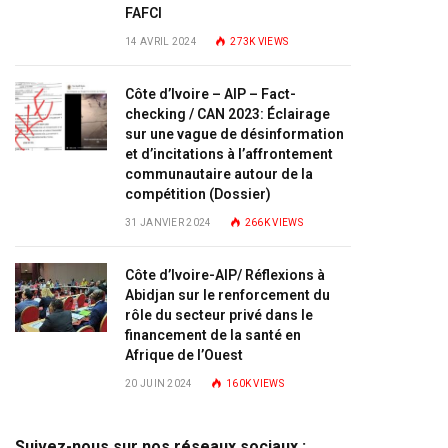
FAFCI
14 AVRIL 2024
273K
VIEWS
Côte d’Ivoire – AIP – Fact-
checking / CAN 2023: Éclairage
sur une vague de désinformation
et d’incitations à l’affrontement
communautaire autour de la
compétition (Dossier)
31 JANVIER 2024
266K
VIEWS
Côte d’Ivoire-AIP/ Réflexions à
Abidjan sur le renforcement du
rôle du secteur privé dans le
financement de la santé en
Afrique de l’Ouest
20 JUIN 2024
160K
VIEWS
Suivez-nous sur nos réseaux sociaux :