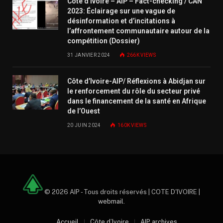
Côte d’Ivoire – AIP – Fact-checking / CAN
2023: Éclairage sur une vague de
désinformation et d’incitations à
l’affrontement communautaire autour de la
compétition (Dossier)
31 JANVIER 2024
266K
VIEWS
Côte d’Ivoire-AIP/ Réflexions à Abidjan sur
le renforcement du rôle du secteur privé
dans le financement de la santé en Afrique
de l’Ouest
20 JUIN 2024
160K
VIEWS
© 2026 AIP - Tous droits réservés | COTE D'IVOIRE |
webmail
.
Accueil
Côte d’Ivoire
AIP archives