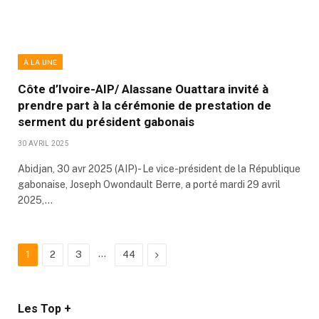
À LA UNE
Côte d’Ivoire-AIP/ Alassane Ouattara invité à
prendre part à la cérémonie de prestation de
serment du président gabonais
30 AVRIL 2025
Abidjan, 30 avr 2025 (AIP)- Le vice-président de la République
gabonaise, Joseph Owondault Berre, a porté mardi 29 avril
2025,…
…
Next
1
2
3
44
Les Top +