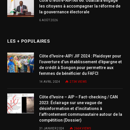
Côte d’Ivoire-AIP/An 66: Ouattara engage
les citoyens à accompagner la réforme de
la gouvernance électorale
6 AOÛT 2026
LES + POPULAIRES
Côte d’Ivoire-AIP/ JIF 2024 : Plaidoyer pour
l’ouverture d’un établissement d’épargne et
de crédit à Songon pour permettre aux
femmes de bénéficier du FAFCI
14 AVRIL 2024
273K
VIEWS
Côte d’Ivoire – AIP – Fact-checking / CAN
2023: Éclairage sur une vague de
désinformation et d’incitations à
l’affrontement communautaire autour de la
compétition (Dossier)
31 JANVIER 2024
266K
VIEWS