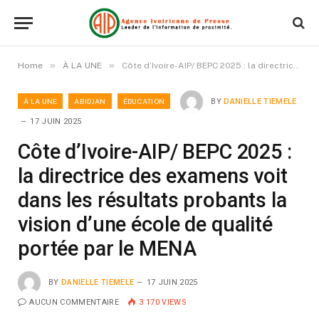
»
»
Home
À LA UNE
Côte d’Ivoire-AIP/ BEPC 2025 : la directrice des examens voit dans les résultats probants la vision d’une école de qualité portée par le MENA
À LA UNE
ABIDJAN
ÉDUCATION
BY
DANIELLE TIEMELE
17 JUIN 2025
Côte d’Ivoire-AIP/ BEPC 2025 :
la directrice des examens voit
dans les résultats probants la
vision d’une école de qualité
portée par le MENA
BY
DANIELLE TIEMELE
17 JUIN 2025
AUCUN COMMENTAIRE
3 170
VIEWS