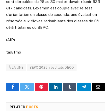
sont déroulées du 26 au 30 mai et devait réunir 633
817 candidats. L’examen est couplé avec le test
d’orientation en classe de seconde, une évaluation
réservée aux élèves redoublants des classes de 3è,
déjà titulaires du BEPC.
(AIP)
tad/fmo
À LA UNE
BEPC 2025: résultats DECO
Facebook
Twitter
Pinterest
LinkedIn
Tumblr
Telegram
Email
RELATED
POSTS