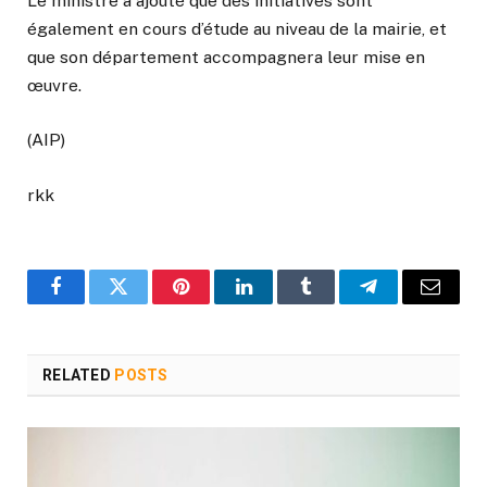
Le ministre a ajouté que des initiatives sont
également en cours d’étude au niveau de la mairie, et
que son département accompagnera leur mise en
œuvre.
(AIP)
rkk
Facebook
Twitter
Pinterest
LinkedIn
Tumblr
Telegram
Email
RELATED
POSTS