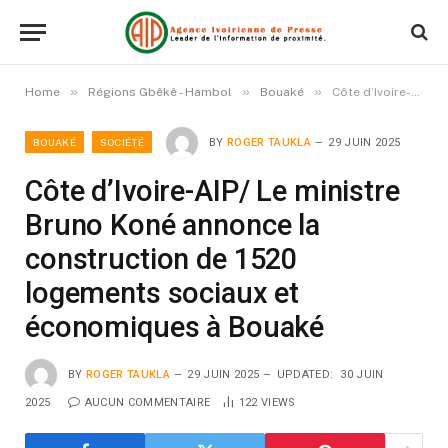
»
»
»
Home
Régions Gbêkê - Hambol
Bouaké
Côte d’Ivoire-AIP/ Le ministre Bruno Koné annonce la construction de 1520 logements sociaux et économiques à Bouaké
BOUAKÉ
SOCIÉTÉ
BY
ROGER TAUKLA
29 JUIN 2025
Côte d’Ivoire-AIP/ Le ministre
Bruno Koné annonce la
construction de 1520
logements sociaux et
économiques à Bouaké
BY
ROGER TAUKLA
29 JUIN 2025
UPDATED:
30 JUIN
2025
AUCUN COMMENTAIRE
122
VIEWS