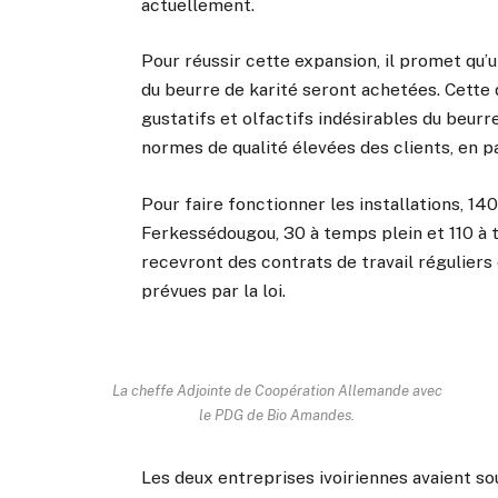
actuellement.
Pour réussir cette expansion, il promet qu’u
du beurre de karité seront achetées. Cette
gustatifs et olfactifs indésirables du beurr
normes de qualité élevées des clients, en pa
Pour faire fonctionner les installations, 14
Ferkessédougou, 30 à temps plein et 110 à 
recevront des contrats de travail réguliers 
prévues par la loi.
La cheffe Adjointe de Coopération Allemande avec
le PDG de Bio Amandes.
Les deux entreprises ivoiriennes avaient so