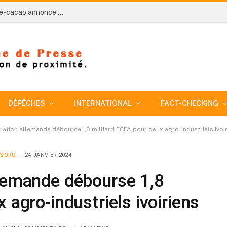
Côte d’Ivoire-AIP/ Café-cacao : le conseil du café-cacao annonce la fin du programme de rachat de 100 000 tonnes
DÉPÊCHES
INTERNATIONAL
FACT-CHECKING
ration allemande débourse 1,8 milliard FCFA pour deux agro-industriels ivoi
 SORO
24 JANVIER 2024
llemande débourse 1,8
 agro-industriels ivoiriens