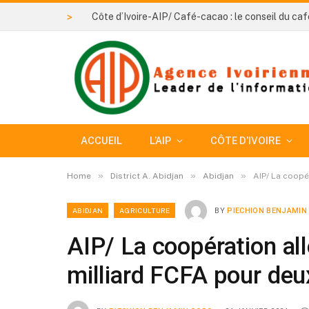
>
ACCUEIL
L’AIP
CÔTE D’IVOIRE
»
»
»
Home
District A. Abidjan
Abidjan
AIP/ La coopé
ABIDJAN
AGRICULTURE
BY
PIECHION BENJAMIN
AIP/ La coopération a
milliard FCFA pour deux