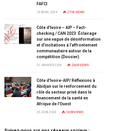
FAFCI
14 AVRIL 2024
273K
VIEWS
Côte d’Ivoire – AIP – Fact-
checking / CAN 2023: Éclairage
sur une vague de désinformation
et d’incitations à l’affrontement
communautaire autour de la
compétition (Dossier)
31 JANVIER 2024
266K
VIEWS
Côte d’Ivoire-AIP/ Réflexions à
Abidjan sur le renforcement du
rôle du secteur privé dans le
financement de la santé en
Afrique de l’Ouest
20 JUIN 2024
160K
VIEWS
Suivez-nous sur nos réseaux sociaux :