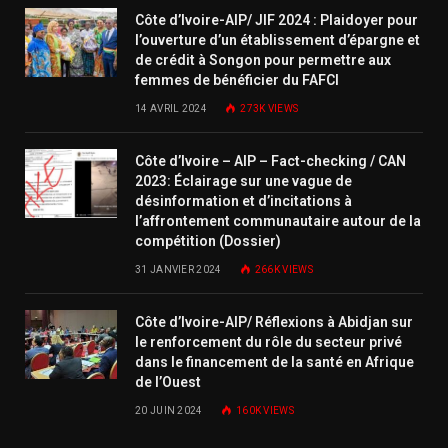
Côte d’Ivoire-AIP/ JIF 2024 : Plaidoyer pour
l’ouverture d’un établissement d’épargne et
de crédit à Songon pour permettre aux
femmes de bénéficier du FAFCI
14 AVRIL 2024
273K
VIEWS
Côte d’Ivoire – AIP – Fact-checking / CAN
2023: Éclairage sur une vague de
désinformation et d’incitations à
l’affrontement communautaire autour de la
compétition (Dossier)
31 JANVIER 2024
266K
VIEWS
Côte d’Ivoire-AIP/ Réflexions à Abidjan sur
le renforcement du rôle du secteur privé
dans le financement de la santé en Afrique
de l’Ouest
20 JUIN 2024
160K
VIEWS