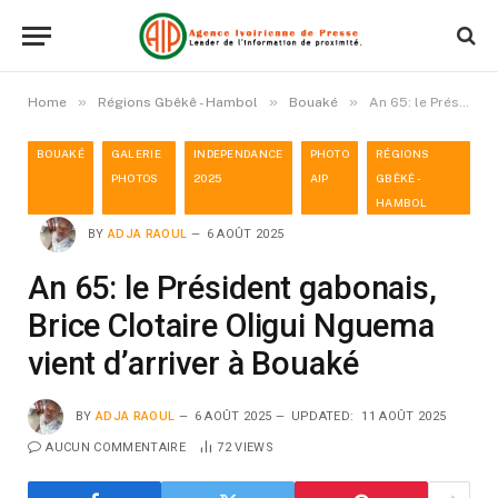
»
»
»
Home
Régions Gbêkê - Hambol
Bouaké
An 65: le Président gabonais, Brice Clotaire Oligui Nguema vient d’arriver à Bouaké
BOUAKÉ
GALERIE
INDEPENDANCE
PHOTO
RÉGIONS
PHOTOS
2025
AIP
GBÊKÊ -
HAMBOL
BY
ADJA RAOUL
6 AOÛT 2025
An 65: le Président gabonais,
Brice Clotaire Oligui Nguema
vient d’arriver à Bouaké
BY
ADJA RAOUL
6 AOÛT 2025
UPDATED:
11 AOÛT 2025
AUCUN COMMENTAIRE
72
VIEWS