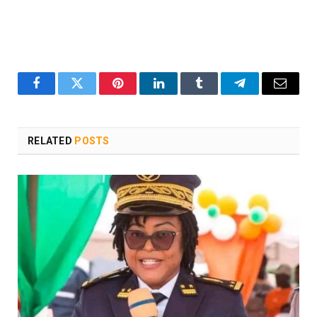
Facebook
Twitter
Pinterest
LinkedIn
Tumblr
Telegram
Email
RELATED
POSTS