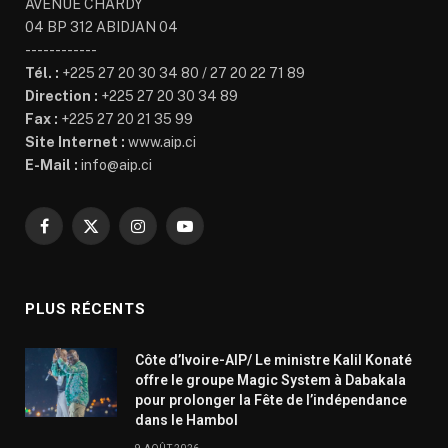
AVENUE CHARDY
04 BP 312 ABIDJAN 04
------------
Tél. :
+225 27 20 30 34 80 / 27 20 22 71 89
Direction :
+225 27 20 30 34 89
Fax :
+225 27 20 21 35 99
Site Internet :
www.aip.ci
E-Mail :
info@aip.ci
Facebook
X
Instagram
YouTube
(Twitter)
PLUS RÉCENTS
Côte d’Ivoire-AIP/ Le ministre Kalil Konaté
offre le groupe Magic System à Dabakala
pour prolonger la Fête de l’indépendance
dans le Hambol