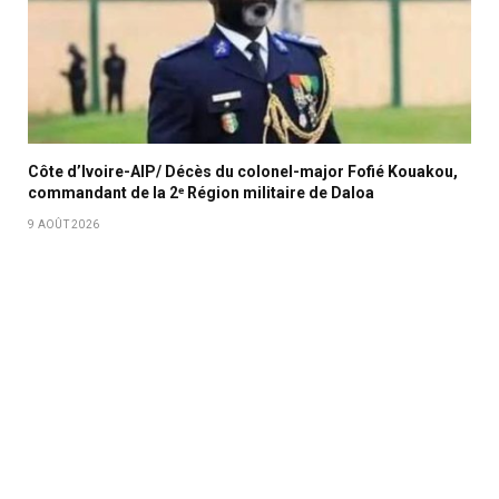
Côte d’Ivoire-AIP/ Décès du colonel-major Fofié Kouakou,
commandant de la 2ᵉ Région militaire de Daloa
9 AOÛT 2026