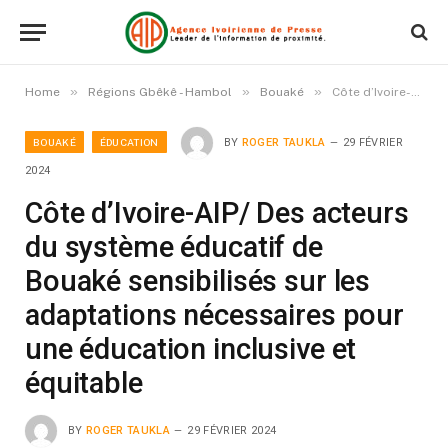
»
»
»
Home
Régions Gbêkê - Hambol
Bouaké
Côte d’Ivoire-AIP/ Des acteurs du système éducatif de Bouaké sensibilisés sur les adaptations nécessaires pour une éducation inclusive et équitable
BOUAKÉ
ÉDUCATION
BY
ROGER TAUKLA
29 FÉVRIER
2024
Côte d’Ivoire-AIP/ Des acteurs
du système éducatif de
Bouaké sensibilisés sur les
adaptations nécessaires pour
une éducation inclusive et
équitable
BY
ROGER TAUKLA
29 FÉVRIER 2024