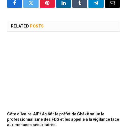
Facebook
Twitter
Pinterest
LinkedIn
Tumblr
Telegram
Email
RELATED
POSTS
Côte d’Ivoire-AIP/ An 66 : le préfet de Gbêkê salue le
professionnalisme des FDS et les appelle à la vigilance face
aux menaces sécuritaires