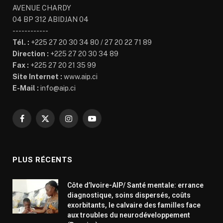
AVENUE CHARDY
04 BP 312 ABIDJAN 04
------------
Tél. :
+225 27 20 30 34 80 / 27 20 22 71 89
Direction :
+225 27 20 30 34 89
Fax :
+225 27 20 21 35 99
Site Internet :
www.aip.ci
E-Mail :
info@aip.ci
Facebook
X
Instagram
YouTube
(Twitter)
PLUS RÉCENTS
Côte d’Ivoire-AIP/ Santé mentale: errance
diagnostique, soins dispersés, coûts
exorbitants, le calvaire des familles face
aux troubles du neurodéveloppement