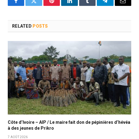
Facebook
Twitter
Pinterest
LinkedIn
Tumblr
Telegram
Email
RELATED
POSTS
Côte d’Ivoire – AIP / Le maire fait don de pépinières d’hévéa
à des jeunes de Prikro
7 AOÛT 2026