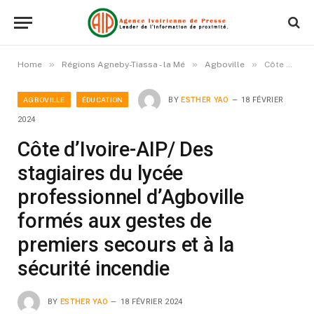
»
»
»
Home
Régions Agneby-Tiassa - la Mé
Agboville
Côte d’Ivoire-AIP/ Des stagiaires du lycée professionnel d’Agboville formés aux gestes de premiers secours et à la sécurité incendie
AGBOVILLE
ÉDUCATION
BY
ESTHER YAO
18 FÉVRIER
2024
Côte d’Ivoire-AIP/ Des
stagiaires du lycée
professionnel d’Agboville
formés aux gestes de
premiers secours et à la
sécurité incendie
BY
ESTHER YAO
18 FÉVRIER 2024