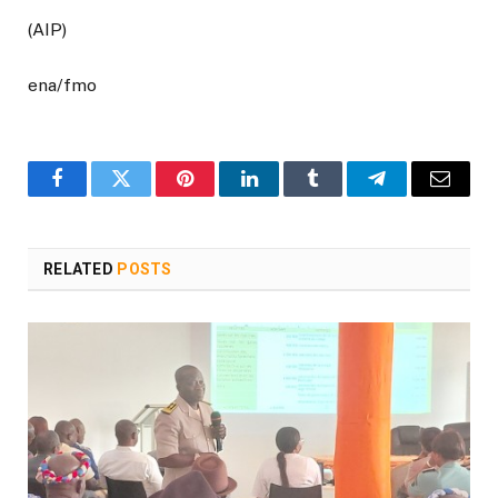
(AIP)
ena/fmo
Facebook
Twitter
Pinterest
LinkedIn
Tumblr
Telegram
Email
RELATED
POSTS