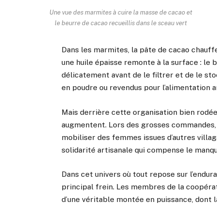
Une vue des marmites à cuire la masse de cacao et
le beurre de cacao recueillis dans le sceau vert
Dans les marmites, la pâte de cacao chauff
une huile épaisse remonte à la surface : l
délicatement avant de le filtrer et de le sto
en poudre ou revendus pour l’alimentation a
Mais derrière cette organisation bien rodée
augmentent. Lors des grosses commandes, pa
mobiliser des femmes issues d’autres vill
solidarité artisanale qui compense le manqu
Dans cet univers où tout repose sur l’endu
principal frein. Les membres de la coopérat
d’une véritable montée en puissance, dont l