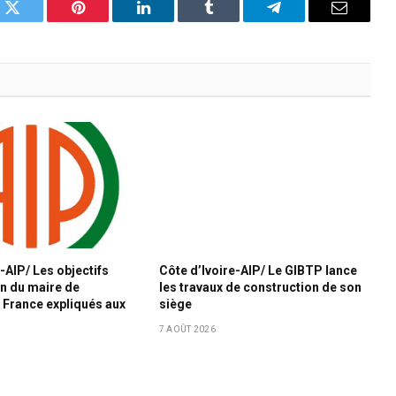
k
Twitter
Pinterest
LinkedIn
Tumblr
Telegram
Email
-AIP/ Les objectifs
Côte d’Ivoire-AIP/ Le GIBTP lance
n du maire de
les travaux de construction de son
 France expliqués aux
siège
7 AOÛT 2026