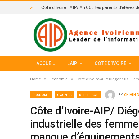
>
ACCUEIL
L’AIP
CÔTE D’IVOIRE
»
»
Home
Économie
Côte d’Ivoire-AIP/ Diégonéfla : l
ÉCONOMIE
GAGNOA
REPORTAGE
BY
CKIHIN 
Côte d’Ivoire-AIP/ Diég
industrielle des femme
manque d’équipements