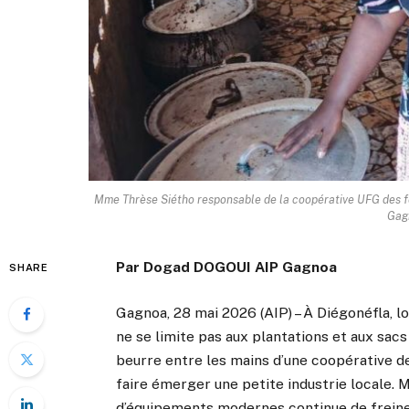
Mme Thrèse Siétho responsable de la coopérative UFG des f
Gag
Par Dogad DOGOUI AIP Gagnoa
SHARE
Gagnoa, 28 mai 2026 (AIP) – À Diégonéfla, l
ne se limite pas aux plantations et aux sacs 
beurre entre les mains d’une coopérative de
faire émerger une petite industrie locale. M
d’équipements modernes continue de freiner