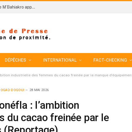
Côte d’Ivoire – AIP/ An 66 : les parents d’élèves de M’Bahiakro appelés à plus de responsabilité et d’engagement
DÉPÊCHES
INTERNATIONAL
FACT-CHECKING
’ambition industrielle des femmes du cacao freinée par le manque d’équipeme
DOGAD DOGOUI
28 MAI 2026
onéfla : l’ambition
s du cacao freinée par le
 (Reportage)