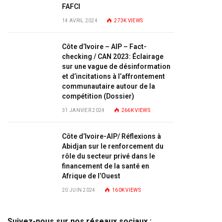
FAFCI
14 AVRIL 2024
273K
VIEWS
Côte d’Ivoire – AIP – Fact-
checking / CAN 2023: Éclairage
sur une vague de désinformation
et d’incitations à l’affrontement
communautaire autour de la
compétition (Dossier)
31 JANVIER 2024
266K
VIEWS
Côte d’Ivoire-AIP/ Réflexions à
Abidjan sur le renforcement du
rôle du secteur privé dans le
financement de la santé en
Afrique de l’Ouest
20 JUIN 2024
160K
VIEWS
Suivez-nous sur nos réseaux sociaux :