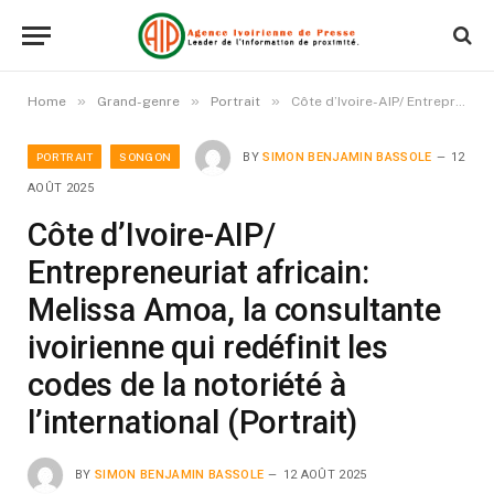
»
»
»
Home
Grand-genre
Portrait
Côte d’Ivoire-AIP/ Entrepreneuriat africain: Melissa Amoa, la consultante ivoirienne qui redéfinit les codes de la notoriété à l’international (Portrait)
PORTRAIT
SONGON
BY
SIMON BENJAMIN BASSOLE
12
AOÛT 2025
Côte d’Ivoire-AIP/
Entrepreneuriat africain:
Melissa Amoa, la consultante
ivoirienne qui redéfinit les
codes de la notoriété à
l’international (Portrait)
BY
SIMON BENJAMIN BASSOLE
12 AOÛT 2025