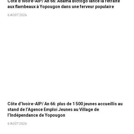
Côte d’Ivoire-AIP/ An 66: Adama Bictogo lance la retraite
aux flambeaux à Yopougon dans une ferveur populaire
6 AOÛT 2026
Côte d’Ivoire-AIP/ An 66: plus de 1 500 jeunes accueillis au
stand de l’Agence Emploi Jeunes au Village de
l’Indépendance de Yopougon
6 AOÛT 2026