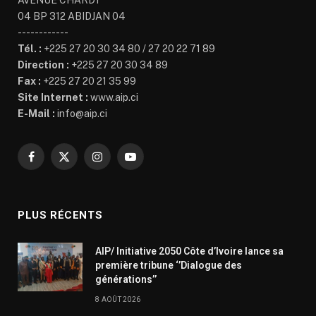
04 BP 312 ABIDJAN 04
------------
Tél. :
+225 27 20 30 34 80 / 27 20 22 71 89
Direction :
+225 27 20 30 34 89
Fax :
+225 27 20 21 35 99
Site Internet :
www.aip.ci
E-Mail :
info@aip.ci
Facebook
X
Instagram
YouTube
(Twitter)
PLUS RÉCENTS
AIP/ Initiative 2050 Côte d’Ivoire lance sa
première tribune ‘’Dialogue des
générations’’
8 AOÛT 2026