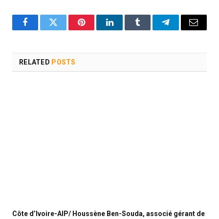
Facebook
Twitter
Pinterest
LinkedIn
Tumblr
Telegram
Email
RELATED
POSTS
Côte d’Ivoire-AIP/ Houssène Ben-Souda, associé gérant de