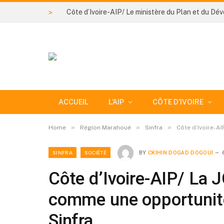
>
ACCUEIL
L’AIP
CÔTE D’IVOIRE
»
»
»
Home
Région Marahoué
Sinfra
Côte d’Ivoire-A
SINFRA
SOCIÉTÉ
BY
CKIHIN DOGAD DOGOUI
Côte d’Ivoire-AIP/ La J
comme une opportunit
Sinfra