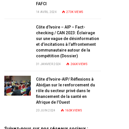
FAFCI
14 AVRIL 2024
273K
VIEWS
Côte d’Ivoire – AIP – Fact-
checking / CAN 2023: Éclairage
sur une vague de désinformation
et d’incitations à l’affrontement
communautaire autour de la
compétition (Dossier)
31 JANVIER 2024
266K
VIEWS
Côte d’Ivoire-AIP/ Réflexions à
Abidjan sur le renforcement du
rôle du secteur privé dans le
financement de la santé en
Afrique de l’Ouest
20 JUIN 2024
160K
VIEWS
Suivez-nous sur nos réseaux sociaux :