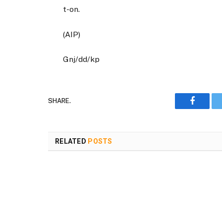
t-on.
(AIP)
Gnj/dd/kp
SHARE.
Faceboo
RELATED
POSTS