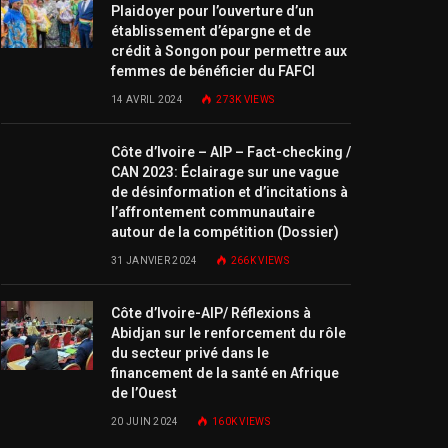
Plaidoyer pour l’ouverture d’un
établissement d’épargne et de
crédit à Songon pour permettre aux
femmes de bénéficier du FAFCI
14 AVRIL 2024
273K
VIEWS
Côte d’Ivoire – AIP – Fact-checking /
CAN 2023: Éclairage sur une vague
de désinformation et d’incitations à
l’affrontement communautaire
autour de la compétition (Dossier)
31 JANVIER 2024
266K
VIEWS
Côte d’Ivoire-AIP/ Réflexions à
Abidjan sur le renforcement du rôle
du secteur privé dans le
financement de la santé en Afrique
de l’Ouest
20 JUIN 2024
160K
VIEWS