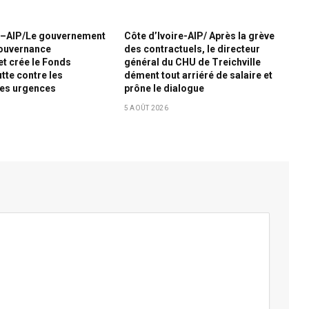
re–AIP/Le gouvernement
Côte d’Ivoire-AIP/ Après la grève
gouvernance
des contractuels, le directeur
et crée le Fonds
général du CHU de Treichville
utte contre les
dément tout arriéré de salaire et
les urgences
prône le dialogue
s
5 AOÛT 2026