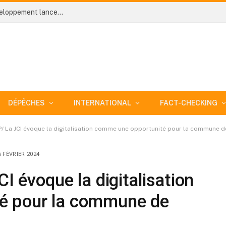
Côte d’Ivoire-AIP/ Le ministère du Plan et du Développement lance trois études complémentaires pour réorganiser les services statistiques ministériels
DÉPÊCHES
INTERNATIONAL
FACT-CHECKING
IP/ La JCI évoque la digitalisation comme une opportunité pour la commune d
6 FÉVRIER 2024
CI évoque la digitalisation
é pour la commune de