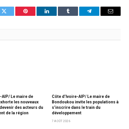
k
Twitter
Pinterest
LinkedIn
Tumblr
Telegram
Email
e-AIP/ Le maire de
Côte d’Ivoire-AIP/ Le maire de
xhorte les nouveaux
Bondoukou invite les populations à
 devenir des acteurs du
s’inscrire dans le train du
t de la région
développement
7 AOÛT 2026