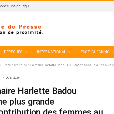
Côte d’Ivoire-AIP/ AN 66 : le préfet d’Aboisso annonce une politique de « tolérance zéro » dans la lutte contre l’orpaillage illicite et le transvasement clandestin du gaz
DÉPÊCHES
INTERNATIONAL
FACT-CHECKING
»
Côte d’Ivoire-AIP/ La maire Harlette Badou N’Guessan appelle à une plus grande reco
14 JUIN 2026
maire Harlette Badou
ne plus grande
contribution des femmes au