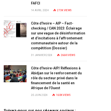
FAFCI
14 AVRIL 2024
273K
VIEWS
Côte d’Ivoire – AIP – Fact-
checking / CAN 2023: Éclairage
sur une vague de désinformation
et d’incitations à l’affrontement
communautaire autour de la
compétition (Dossier)
31 JANVIER 2024
266K
VIEWS
Côte d’Ivoire-AIP/ Réflexions à
Abidjan sur le renforcement du
rôle du secteur privé dans le
financement de la santé en
Afrique de l’Ouest
20 JUIN 2024
160K
VIEWS
Suivez-nous sur nos réseaux sociaux :