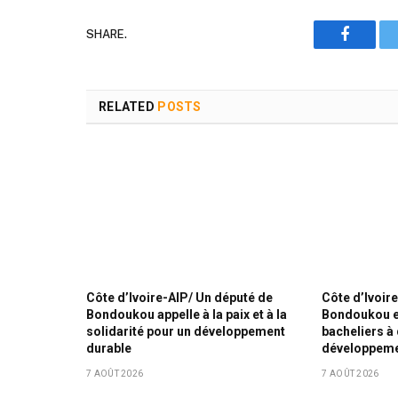
SHARE.
Faceboo
RELATED
POSTS
Côte d’Ivoire-AIP/ Un député de
Côte d’Ivoir
Bondoukou appelle à la paix et à la
Bondoukou e
solidarité pour un développement
bacheliers à
durable
développemen
7 AOÛT 2026
7 AOÛT 2026