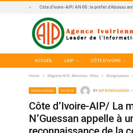
>
ACCUEIL
L’AIP
CÔTE D’IVOIRE
»
»
Home
Régions N'Zi - Moronou - Iffou
Bongouanou
BONGOUANOU
SOCIÉTÉ
BY
AIP BONGOUANOU
Côte d’Ivoire-AIP/ La 
N’Guessan appelle à u
reconnaissance de la 