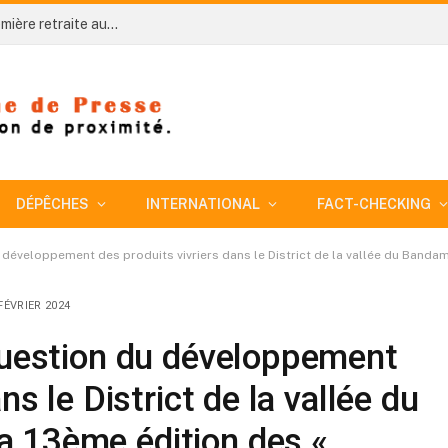
Côte d’Ivoire-AIP/ An 66: Niakara organise sa première retraite aux flambeaux sous le signe de l’unité nationale
DÉPÊCHES
INTERNATIONAL
FACT-CHECKING
 développement des produits vivriers dans le District de la vallée du Bandam
FÉVRIER 2024
question du développement
ns le District de la vallée du
 13ème édition des «