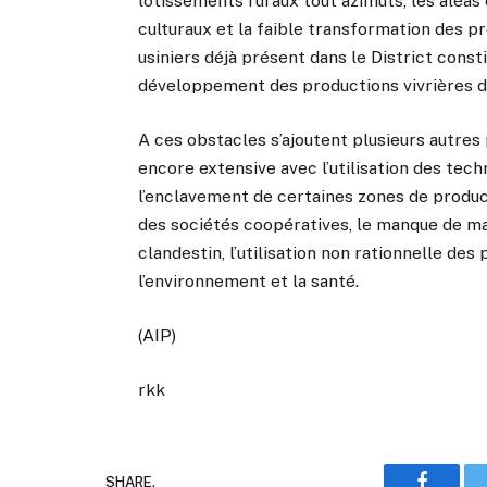
lotissements ruraux tout azimuts, les aléas
culturaux et la faible transformation des 
usiniers déjà présent dans le District const
développement des productions vivrières dan
A ces obstacles s’ajoutent plusieurs autre
encore extensive avec l’utilisation des tech
l’enclavement de certaines zones de produc
des sociétés coopératives, le manque de mai
clandestin, l’utilisation non rationnelle d
l’environnement et la santé.
(AIP)
rkk
SHARE.