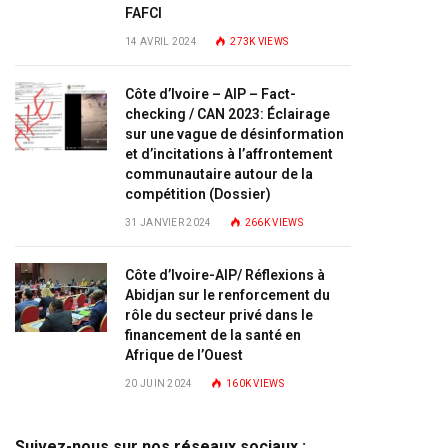
FAFCI
14 AVRIL 2024
273K
VIEWS
Côte d’Ivoire – AIP – Fact-
checking / CAN 2023: Éclairage
sur une vague de désinformation
et d’incitations à l’affrontement
communautaire autour de la
compétition (Dossier)
31 JANVIER 2024
266K
VIEWS
Côte d’Ivoire-AIP/ Réflexions à
Abidjan sur le renforcement du
rôle du secteur privé dans le
financement de la santé en
Afrique de l’Ouest
20 JUIN 2024
160K
VIEWS
Suivez-nous sur nos réseaux sociaux :