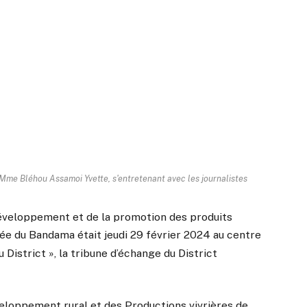
 Mme Bléhou Assamoi Yvette, s'entretenant avec les journalistes
développement et de la promotion des produits
llée du Bandama était jeudi 29 février 2024 au centre
u District », la tribune d’échange du District
éveloppement rural et des Productions vivrières de