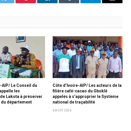
k
Twitter
Pinterest
LinkedIn
Tumblr
Telegram
Email
e-AIP/ Le Conseil du
Côte d’Ivoire-AIP/ Les acteurs de la
ppelle les
filière café-cacao du Gboklê
de Lakota à préserver
appelés à s’approprier le Système
p du département
national de traçabilité
6 AOÛT 2026