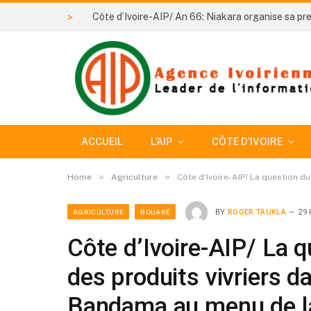
>
ACCUEIL
L’AIP
CÔTE D’IVOIRE
»
»
Home
Agriculture
Côte d’Ivoire-AIP/ La question du
AGRICULTURE
BOUAKÉ
BY
ROGER TAUKLA
29 
Côte d’Ivoire-AIP/ La 
des produits vivriers da
Bandama au menu de la