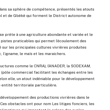
 dans sa sphère de compétence, présentés les atouts
l et de Gbêkê qui forment le District autonome de
se prête à une agriculture abondante et variée et le
 pistes praticables qui permet l’écoulement des
é sur les principales cultures vivrières produites
c, l’igname, le maïs et les maraichers.
structures comme le CNRA), l’ANADER, la SODEXAM,
 (pôle commercial facilitant les échanges entre les
selon elle, un atout indéniable pour le développement
entité territoriale particulière.
e développement des productions vivrières dans le
Ces obstacles ont pour nom Les litiges fonciers, les